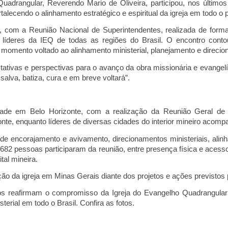
Quadrangular, Reverendo Mario de Oliveira, participou, nos últim
rtalecendo o alinhamento estratégico e espir
itual da igreja em todo o 
 7, com a Reunião Nacional de Superintendentes, realizada de form
 l
íderes
da IEQ de todas as regiões do Brasil. O encontro contou
momento voltado ao alinhamento ministerial, planejamento e direcio
tativas e perspectivas para o avanço da obra missionária e evangel
lva, batiza, cura e em breve voltará”.
dade em Belo Horizonte, com a realização da Reunião Geral de
te, enquanto líderes de diversas cidades do interior mineiro a
compa
de encorajamento e avivamento, direcionamentos ministeriais, ali
1.682 pessoas participaram da reunião, entre presença física e acess
tal mineira.
ção da igreja em Minas Gerais diante dos projetos e ações previsto
s reafirmam o compromisso da Igreja do Evangelho Quadrangular
sterial em todo o Brasil. Confira as fotos.