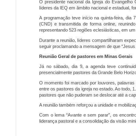
O presidente nacional da Igreja do Evangelho 
líderes da IEQ
em âmbito nacional e estadual
,
fo
A programação teve início na quinta-feira, dia
(CND)
e transmitida de forma online, reunindo
rep
resentando 523 regiões eclesiásticas, em um 
Durante a reunião, líderes compartilharam expec
seguir proclamando a mensagem de que “Jesus sa
Reuni
ão Geral de pastores em Minas Gerais
Já no sábado, dia 9, a agenda teve continui
presencialmente pastores da Grande Belo Horizon
O momento foi marcado por louvores, palavras 
entre os pastores da igreja no estado. Ao todo, 
pastores que não puderam se deslocar até a capi
A reunião também reforçou a unidade e mobiliza
Com o lema “Avante e sem parar”, os encontro
liderança pastoral e a consolidação da visão mini