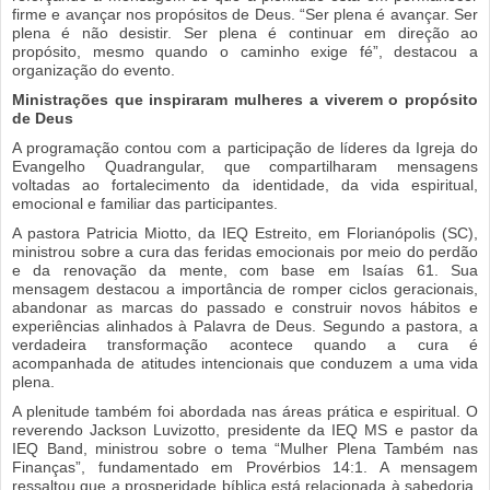
firme e avançar nos propósitos de Deus. “Ser plena é avançar. Ser
plena é não desistir. Ser plena é continuar em direção ao
propósito, mesmo quando o caminho exige fé”, destacou a
organização do evento.
Ministrações que inspiraram mulheres a viverem o propósito
de Deus
A programação contou com a participação de líderes da Igreja do
Evangelho Quadrangular, que compartilharam mensagens
voltadas ao fortalecimento da identidade, da vida espiritual,
emocional e familiar das participantes.
A pastora Patricia Miotto, da IEQ Estreito, em Florianópolis (SC),
ministrou sobre a cura das feridas emocionais por meio do perdão
e da renovação da mente, com base em Isaías 61. Sua
mensagem destacou a importância de romper ciclos geracionais,
abandonar as marcas do passado e construir novos hábitos e
experiências alinhados à Palavra de Deus. Segundo a pastora, a
verdadeira transformação acontece quando a cura é
acompanhada de atitudes intencionais que conduzem a uma vida
plena.
A plenitude também foi abordada nas áreas prática e espiritual. O
reverendo Jackson Luvizotto, presidente da IEQ MS e pastor da
IEQ Band, ministrou sobre o tema “Mulher Plena Também nas
Finanças”, fundamentado em Provérbios 14:1. A mensagem
ressaltou que a prosperidade bíblica está relacionada à sabedoria,