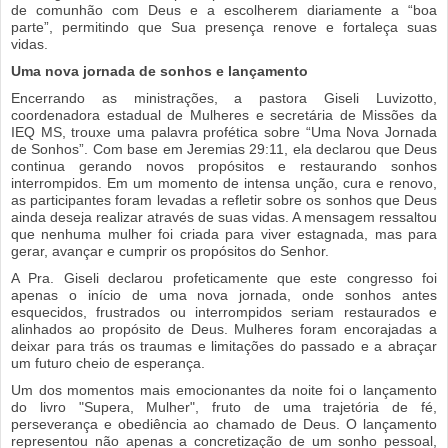
de comunhão com Deus e a escolherem diariamente a “boa
parte”, permitindo que Sua presença renove e fortaleça suas
vidas.
Uma nova jornada de sonhos e lançamento
Encerrando as ministrações, a pastora Giseli Luvizotto,
coordenadora estadual de Mulheres e secretária de Missões da
IEQ MS, trouxe uma palavra profética sobre “Uma Nova Jornada
de Sonhos”. Com base em Jeremias 29:11, ela declarou que Deus
continua gerando novos propósitos e restaurando sonhos
interrompidos. Em um momento de intensa unção, cura e renovo,
as participantes foram levadas a refletir sobre os sonhos que Deus
ainda deseja realizar através de suas vidas. A mensagem ressaltou
que nenhuma mulher foi criada para viver estagnada, mas para
gerar, avançar e cumprir os propósitos do Senhor.
A Pra. Giseli declarou profeticamente que este congresso foi
apenas o início de uma nova jornada, onde sonhos antes
esquecidos, frustrados ou interrompidos seriam restaurados e
alinhados ao propósito de Deus. Mulheres foram encorajadas a
deixar para trás os traumas e limitações do passado e a abraçar
um futuro cheio de esperança.
Um dos momentos mais emocionantes da noite foi o lançamento
do livro "Supera, Mulher", fruto de uma trajetória de fé,
perseverança e obediência ao chamado de Deus. O lançamento
representou não apenas a concretização de um sonho pessoal,