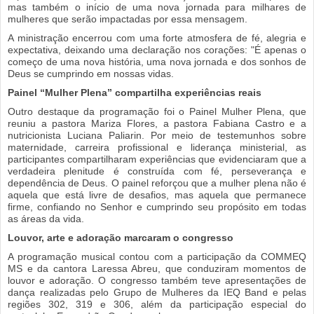
mas também o início de uma nova jornada para milhares de
mulheres que serão impactadas por essa mensagem.
A ministração encerrou com uma forte atmosfera de fé, alegria e
expectativa, deixando uma declaração nos corações: "É apenas o
começo de uma nova história, uma nova jornada e dos sonhos de
Deus se cumprindo em nossas vidas.
Painel “Mulher Plena” compartilha experiências reais
Outro destaque da programação foi o Painel Mulher Plena, que
reuniu a pastora Mariza Flores, a pastora Fabiana Castro e a
nutricionista Luciana Paliarin. Por meio de testemunhos sobre
maternidade, carreira profissional e liderança ministerial, as
participantes compartilharam experiências que evidenciaram que a
verdadeira plenitude é construída com fé, perseverança e
dependência de Deus.
O painel reforçou que a mulher plena não é
aquela que está livre de desafios, mas aquela que permanece
firme, confiando no Senhor e cumprindo seu propósito em todas
as áreas da vida.
Louvor, arte e adoração marcaram o congresso
A programação musical contou com a participação da COMMEQ
MS e da cantora Laressa Abreu, que conduziram momentos de
louvor e adoração. O congresso também teve apresentações de
dança realizadas pelo Grupo de Mulheres da IEQ Band e pelas
regiões 302, 319 e 306, além da participação especial do