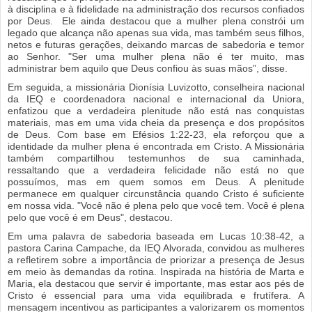
à disciplina e à fidelidade na administração dos recursos confiados
por Deus. Ele ainda destacou que a mulher plena constrói um
legado que alcança não apenas sua vida, mas também seus filhos,
netos e futuras gerações, deixando marcas de sabedoria e temor
ao Senhor. "Ser uma mulher plena não é ter muito, mas
administrar bem aquilo que Deus confiou às suas mãos”, disse.
Em seguida, a missionária Dionísia Luvizotto, conselheira nacional
da IEQ e coordenadora nacional e internacional da Uniora,
enfatizou que a verdadeira plenitude não está nas conquistas
materiais, mas em uma vida cheia da presença e dos propósitos
de Deus. Com base em Efésios 1:22-23, ela reforçou que a
identidade da mulher plena é encontrada em Cristo. A Missionária
também compartilhou testemunhos de sua caminhada,
ressaltando que a verdadeira felicidade não está no que
possuímos, mas em quem somos em Deus. A plenitude
permanece em qualquer circunstância quando Cristo é suficiente
em nossa vida. "Você não é plena pelo que você tem. Você é plena
pelo que você é em Deus", destacou.
Em uma palavra de sabedoria baseada em Lucas 10:38-42, a
pastora Carina Campache, da IEQ Alvorada, convidou as mulheres
a refletirem sobre a importância de priorizar a presença de Jesus
em meio às demandas da rotina. Inspirada na história de Marta e
Maria, ela destacou que servir é importante, mas estar aos pés de
Cristo é essencial para uma vida equilibrada e frutífera. A
mensagem incentivou as participantes a valorizarem os momentos